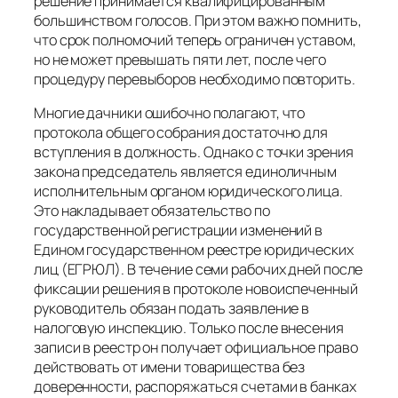
решение принимается квалифицированным
большинством голосов. При этом важно помнить,
что срок полномочий теперь ограничен уставом,
но не может превышать пяти лет, после чего
процедуру перевыборов необходимо повторить.
Многие дачники ошибочно полагают, что
протокола общего собрания достаточно для
вступления в должность. Однако с точки зрения
закона председатель является единоличным
исполнительным органом юридического лица.
Это накладывает обязательство по
государственной регистрации изменений в
Едином государственном реестре юридических
лиц (ЕГРЮЛ). В течение семи рабочих дней после
фиксации решения в протоколе новоиспеченный
руководитель обязан подать заявление в
налоговую инспекцию. Только после внесения
записи в реестр он получает официальное право
действовать от имени товарищества без
доверенности, распоряжаться счетами в банках