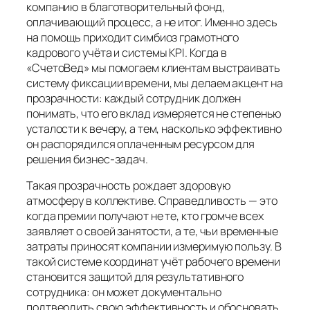
компанию в благотворительный фонд,
оплачивающий процесс, а не итог. Именно здесь
на помощь приходит симбиоз грамотного
кадрового учёта и системы KPI. Когда в
«СчетоВед» мы помогаем клиентам выстраивать
систему фиксации времени, мы делаем акцент на
прозрачности: каждый сотрудник должен
понимать, что его вклад измеряется не степенью
усталости к вечеру, а тем, насколько эффективно
он распорядился оплаченным ресурсом для
решения бизнес-задач.
Такая прозрачность рождает здоровую
атмосферу в коллективе. Справедливость — это
когда премии получают не те, кто громче всех
заявляет о своей занятости, а те, чьи временные
затраты приносят компании измеримую пользу. В
такой системе координат учёт рабочего времени
становится защитой для результативного
сотрудника: он может документально
подтвердить свою эффективность и обосновать