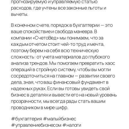
прогнозируемую и управляемую статью
расходов, где учтены все законные льготы и
вычеты.
В конечном счете, порядок в бухгалтерии — это
ваше спокойствие и свобода маневра. В
компании «СчетоВед» мы понимаем, что за
каждым отчетом стоит чей-то труд и мечта,
поэтому берем на себя всю техническую
сложность: от учета материалов до глубокого
анализа трендов. Мы помогаем превратить хаос
операций в стройную систему, чтобы вы могли
сосредоточиться на главном — развитии своего
дела, зная, что ваш финансовый фундамент в
надежных руках. Если вы готовы увидеть свой
бизнес в деталях и вывести его на новый уровень
прозрачности, мы всегда рады стать вашим
проводником в мире цифр.
#бухгалтерия #малыйбизнес
#управлениебизнесом #налоги