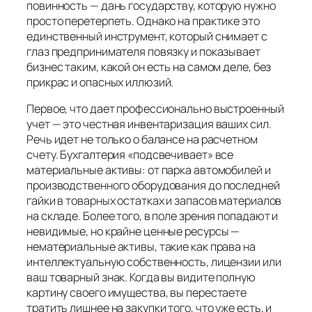
повинность — дань государству, которую нужно
просто перетерпеть. Однако на практике это
единственный инструмент, который снимает с
глаз предпринимателя повязку и показывает
бизнес таким, какой он есть на самом деле, без
прикрас и опасных иллюзий.
Первое, что дает профессионально выстроенный
учет — это честная инвентаризация ваших сил.
Речь идет не только о балансе на расчетном
счету. Бухгалтерия «подсвечивает» все
материальные активы: от парка автомобилей и
производственного оборудования до последней
гайки в товарных остатках и запасов материалов
на складе. Более того, в поле зрения попадают и
невидимые, но крайне ценные ресурсы —
нематериальные активы, такие как права на
интеллектуальную собственность, лицензии или
ваш товарный знак. Когда вы видите полную
картину своего имущества, вы перестаете
тратить лишнее на закупки того, что уже есть, и