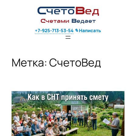
Перейти
С
чето
В
ед
к
содержимому
С
четами
В
едает
+7-925-713-53-54
✎ Написать
Метка:
СчетоВед