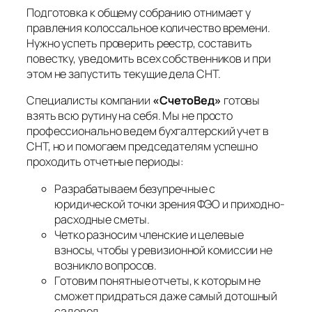
Подготовка к общему собранию отнимает у
правления колоссальное количество времени.
Нужно успеть проверить реестр, составить
повестку, уведомить всех собственников и при
этом не запустить текущие дела СНТ.
Специалисты компании
«СчетоВед»
готовы
взять всю рутину на себя. Мы не просто
профессионально ведем бухгалтерский учет в
СНТ, но и помогаем председателям успешно
проходить отчетные периоды:
Разрабатываем безупречные с
юридической точки зрения ФЭО и приходно-
расходные сметы.
Четко разносим членские и целевые
взносы, чтобы у ревизионной комиссии не
возникло вопросов.
Готовим понятные отчеты, к которым не
сможет придраться даже самый дотошный
садовод.