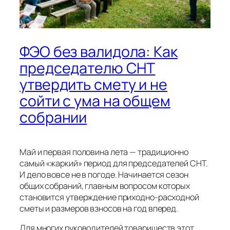
ФЭО без валидола: Как
председателю СНТ
утвердить смету и не
сойти с ума на общем
собрании
Май и первая половина лета — традиционно
самый «жаркий» период для председателей СНТ.
И дело вовсе не в погоде. Начинается сезон
общих собраний, главным вопросом которых
становится утверждение приходно-расходной
сметы и размеров взносов на год вперед.
Для многих руководителей товариществ этот