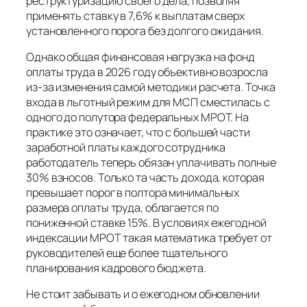
реструктуризацию своего дела, позволяя
применять ставку в 7,6% к выплатам сверх
установленного порога без долгого ожидания.
Однако общая финансовая нагрузка на фонд
оплаты труда в 2026 году объективно возросла
из-за изменения самой методики расчета. Точка
входа в льготный режим для МСП сместилась с
одного до полутора федеральных МРОТ. На
практике это означает, что с большей части
заработной платы каждого сотрудника
работодатель теперь обязан уплачивать полные
30% взносов. Только та часть дохода, которая
превышает порог в полтора минимальных
размера оплаты труда, облагается по
пониженной ставке 15%. В условиях ежегодной
индексации МРОТ такая математика требует от
руководителей еще более тщательного
планирования кадрового бюджета.
Не стоит забывать и о ежегодном обновлении