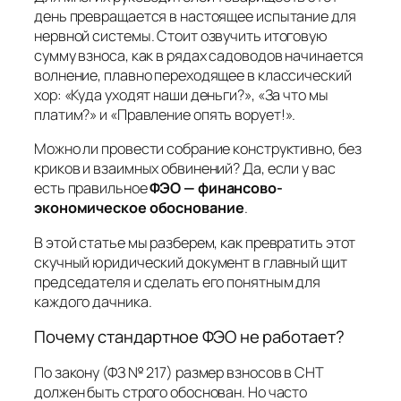
день превращается в настоящее испытание для
нервной системы. Стоит озвучить итоговую
сумму взноса, как в рядах садоводов начинается
волнение, плавно переходящее в классический
хор:
«Куда уходят наши деньги?», «За что мы
платим?»
и
«Правление опять ворует!»
.
Можно ли провести собрание конструктивно, без
криков и взаимных обвинений? Да, если у вас
есть правильное
ФЭО — финансово-
экономическое обоснование
.
В этой статье мы разберем, как превратить этот
скучный юридический документ в главный щит
председателя и сделать его понятным для
каждого дачника.
Почему стандартное ФЭО не работает?
По закону (ФЗ № 217) размер взносов в СНТ
должен быть строго обоснован. Но часто