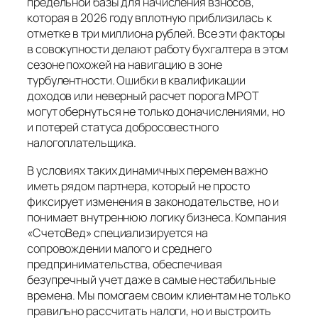
предельной базы для начисления взносов,
которая в 2026 году вплотную приблизилась к
отметке в три миллиона рублей. Все эти факторы
в совокупности делают работу бухгалтера в этом
сезоне похожей на навигацию в зоне
турбулентности. Ошибки в квалификации
доходов или неверный расчет порога МРОТ
могут обернуться не только доначислениями, но
и потерей статуса добросовестного
налогоплательщика.
В условиях таких динамичных перемен важно
иметь рядом партнера, который не просто
фиксирует изменения в законодательстве, но и
понимает внутреннюю логику бизнеса. Компания
«СчетоВед» специализируется на
сопровождении малого и среднего
предпринимательства, обеспечивая
безупречный учет даже в самые нестабильные
времена. Мы помогаем своим клиентам не только
правильно рассчитать налоги, но и выстроить