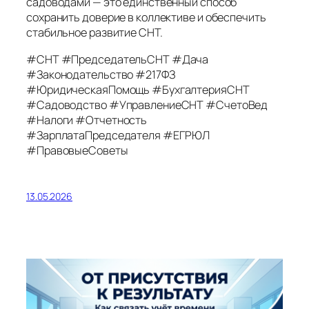
садоводами — это единственный способ
сохранить доверие в коллективе и обеспечить
стабильное развитие СНТ.
#СНТ #ПредседательСНТ #Дача
#Законодательство #217ФЗ
#ЮридическаяПомощь #БухгалтерияСНТ
#Садоводство #УправлениеСНТ #СчетоВед
#Налоги #Отчетность
#ЗарплатаПредседателя #ЕГРЮЛ
#ПравовыеСоветы
13.05.2026