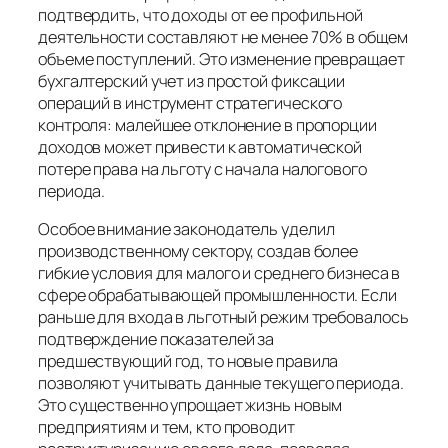
подтвердить, что доходы от ее профильной
деятельности составляют не менее 70% в общем
объеме поступлений. Это изменение превращает
бухгалтерский учет из простой фиксации
операций в инструмент стратегического
контроля: малейшее отклонение в пропорции
доходов может привести к автоматической
потере права на льготу с начала налогового
периода.
Особое внимание законодатель уделил
производственному сектору, создав более
гибкие условия для малого и среднего бизнеса в
сфере обрабатывающей промышленности. Если
раньше для входа в льготный режим требовалось
подтверждение показателей за
предшествующий год, то новые правила
позволяют учитывать данные текущего периода.
Это существенно упрощает жизнь новым
предприятиям и тем, кто проводит