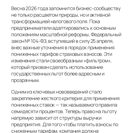
Весна 2026 года запомнится бизнес-сообществу
не только расцветом природы, но и активной
трансформацией налогового поля. Пока
предприниматели адаптировались к основным
положениям масштабной реформы, Федеральный
закон № 104-ФЗ, вступивший в силу 25 апреля,
внес важные уточнения в порядок применения
пониженных тарифов страховых взносов. Эти
изменения стали своеобразным «фильтром»,
который призван сделать использование
государственных льгот более адресным и
прозрачным.
Одним из ключевых нововведений стало
закрепление жесткого критерия для применения
пониженных ставок — так называемого правила
семидесяти процентов. Теперь право на льготу
напрямую зависит от структуры выручки
предприятия. Для того чтобы платить взносы по
сниженным тарифам, компания должна