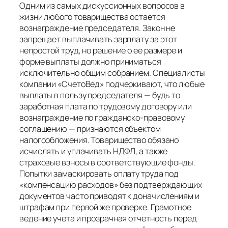
Одним из самых дискуссионных вопросов в
жизни любого товарищества остается
вознаграждение председателя. Закон не
запрещает выплачивать зарплату за этот
непростой труд, но решение о ее размере и
форме выплаты должно приниматься
исключительно общим собранием. Специалисты
компании «СчетоВед» подчеркивают, что любые
выплаты в пользу председателя — будь то
заработная плата по трудовому договору или
вознаграждение по гражданско-правовому
соглашению — признаются объектом
налогообложения. Товарищество обязано
исчислять и уплачивать НДФЛ, а также
страховые взносы в соответствующие фонды.
Попытки замаскировать оплату труда под
«компенсацию расходов» без подтверждающих
документов часто приводят к доначислениям и
штрафам при первой же проверке. Грамотное
ведение учета и прозрачная отчетность перед