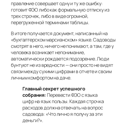
правление совершает одну и ту же ошибку:
готовит ФЭО либо как формальную отписку из
трех строчек, либо в виде огромной,
перегруженной терминами таблицы.
В итоге получается документ, написанный на
«бухгалтерском марсианском» языке. Садоводы
смотрят в него, ничего не понимают, а там, где у
человека возникает непонимание,
автоматически рождается подозрение. Люди
бунтуют не из вредности — они просто не видят
связи между сухими цифрами в отчете и своим
личным комфортом на даче.
Главный секрет успешного
собрания:
Перевести ФЭО с языка
цифр на язык пользы. Каждая строчка
расходов должна отвечать на вопрос
садовода:
«Что лично я получу за эти
деньги?»
.