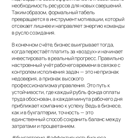
необходимость ресурсов для новых свершений.
Таким образом, формальный табель
превращается в инструмент мотивации, который
отсекает лишнее и направляет энергию команды
в русло созидания.
В конечном счёте, бизнес выигрывает тогда,
когда перестаёт платить за «воздух» и начинает
инвестировать в реальный прогресс. Правильно
настроенный учёт рабочего времени в связке с
контролем исполнения задач — это не признак
недоверия, а признак высокого
профессионализма управления. Это путь к
устойчивости, где каждый рубль фонда оплаты
труда обоснован, а каждая минута рабочего дня
приближает компанию к успеху. Ведь в бизнесе,
как и в бухгалтерии, точность — это
единственный способ сохранить баланс между
затратами и процветанием.
#бухгалтерия #эффективностьбизнеса