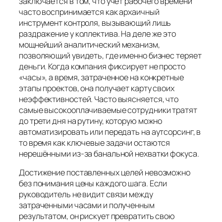
заключается в том, что учёт рабочего времени
часто воспринимается как архаичный
инструмент контроля, вызывающий лишь
раздражение у коллектива. На деле же это
мощнейший аналитический механизм,
позволяющий увидеть, где именно бизнес теряет
деньги. Когда компания фиксирует не просто
«часы», а время, затраченное на конкретные
этапы проектов, она получает карту своих
неэффективностей. Часто выясняется, что
самые высокооплачиваемые сотрудники тратят
до трети дня на рутину, которую можно
автоматизировать или передать на аутсорсинг, в
то время как ключевые задачи остаются
нерешёнными из-за банальной нехватки фокуса.
Достижение поставленных целей невозможно
без понимания цены каждого шага. Если
руководитель не видит связи между
затраченными часами и полученным
результатом, он рискует превратить свою