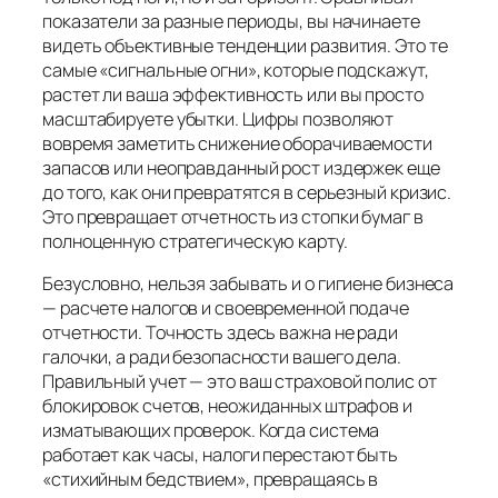
показатели за разные периоды, вы начинаете
видеть объективные тенденции развития. Это те
самые «сигнальные огни», которые подскажут,
растет ли ваша эффективность или вы просто
масштабируете убытки. Цифры позволяют
вовремя заметить снижение оборачиваемости
запасов или неоправданный рост издержек еще
до того, как они превратятся в серьезный кризис.
Это превращает отчетность из стопки бумаг в
полноценную стратегическую карту.
Безусловно, нельзя забывать и о гигиене бизнеса
— расчете налогов и своевременной подаче
отчетности. Точность здесь важна не ради
галочки, а ради безопасности вашего дела.
Правильный учет — это ваш страховой полис от
блокировок счетов, неожиданных штрафов и
изматывающих проверок. Когда система
работает как часы, налоги перестают быть
«стихийным бедствием», превращаясь в